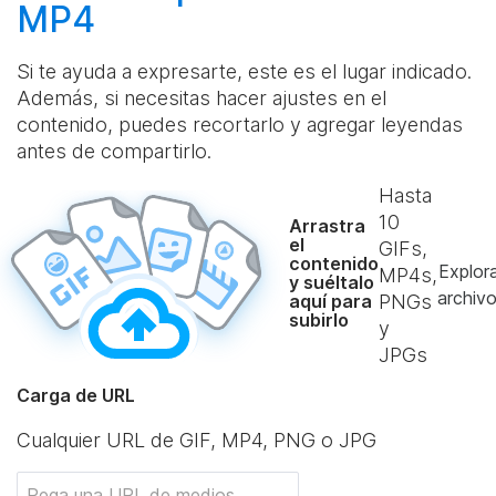
MP4
Si te ayuda a expresarte, este es el lugar indicado.
Además, si necesitas hacer ajustes en el
contenido, puedes recortarlo y agregar leyendas
antes de compartirlo.
Hasta
10
Arrastra
el
GIFs,
contenido
Explor
MP4s,
y suéltalo
archiv
aquí para
PNGs
subirlo
y
JPGs
Carga de URL
Cualquier URL de GIF, MP4, PNG o JPG