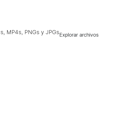
s, MP4s, PNGs y JPGs
Explorar archivos