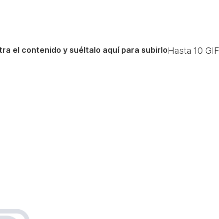
ra el contenido y suéltalo aquí para subirlo
Hasta
10
GIF