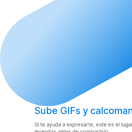
Sube
GIFs y calcoman
Si te ayuda a expresarte, este es el lug
leyendas antes de compartirlo.