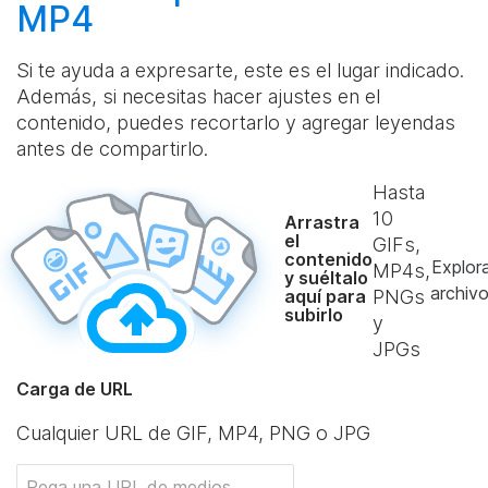
MP4
Si te ayuda a expresarte, este es el lugar indicado.
Además, si necesitas hacer ajustes en el
contenido, puedes recortarlo y agregar leyendas
antes de compartirlo.
Hasta
10
Arrastra
el
GIFs,
contenido
Explor
MP4s,
y suéltalo
archiv
aquí para
PNGs
subirlo
y
JPGs
Carga de URL
Cualquier URL de GIF, MP4, PNG o JPG