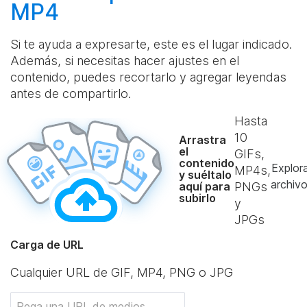
MP4
Si te ayuda a expresarte, este es el lugar indicado.
Además, si necesitas hacer ajustes en el
contenido, puedes recortarlo y agregar leyendas
antes de compartirlo.
Hasta
10
Arrastra
el
GIFs,
contenido
Explor
MP4s,
y suéltalo
archiv
aquí para
PNGs
subirlo
y
JPGs
Carga de URL
Cualquier URL de GIF, MP4, PNG o JPG