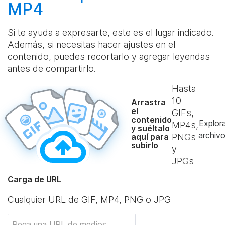
MP4
Si te ayuda a expresarte, este es el lugar indicado.
Además, si necesitas hacer ajustes en el
contenido, puedes recortarlo y agregar leyendas
antes de compartirlo.
Hasta
10
Arrastra
el
GIFs,
contenido
Explor
MP4s,
y suéltalo
archiv
aquí para
PNGs
subirlo
y
JPGs
Carga de URL
Cualquier URL de GIF, MP4, PNG o JPG