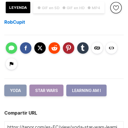
LEYENDA
● GIF en SD
● GIF en HD
● MP4
RobCupit
YODA
STAR WARS
LEARNING AM I
Compartir URL