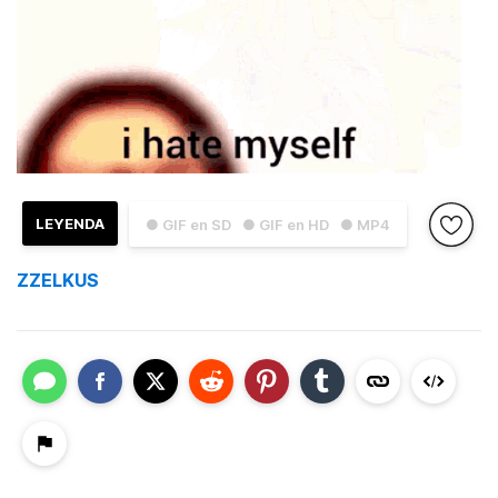
LEYENDA
● GIF en SD
● GIF en HD
● MP4
ZZELKUS