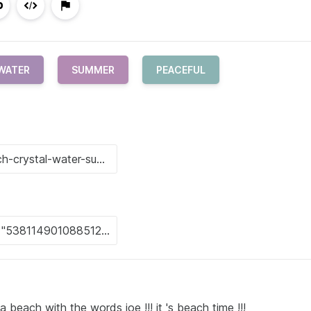
WATER
SUMMER
PEACEFUL
 beach with the words joe !!! it 's beach time !!!