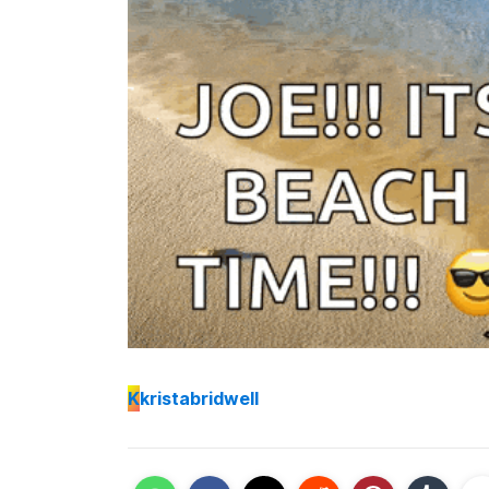
K
kristabridwell