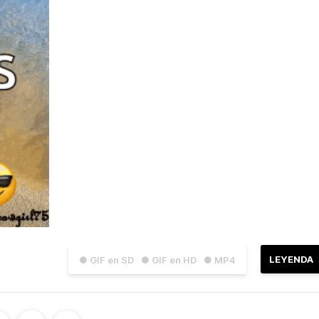
LEYENDA
● GIF en SD
● GIF en HD
● MP4