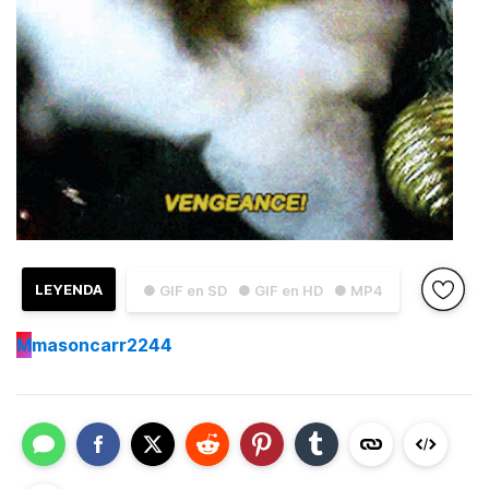
LEYENDA
● GIF en SD
● GIF en HD
● MP4
M
masoncarr2244