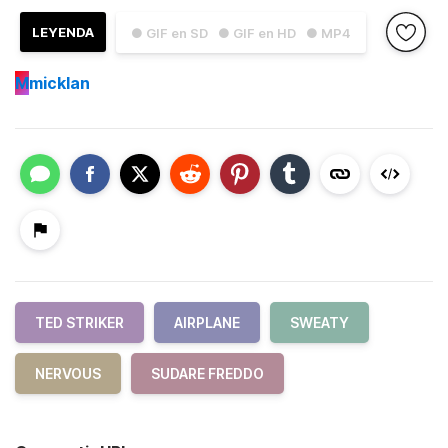
LEYENDA
● GIF en SD
● GIF en HD
● MP4
M
micklan
TED STRIKER
AIRPLANE
SWEATY
NERVOUS
SUDARE FREDDO