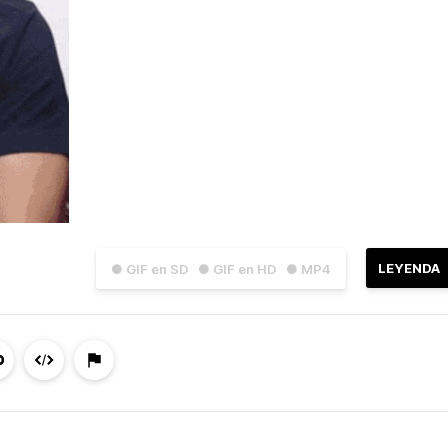
LEYENDA
● GIF en SD
● GIF en HD
● MP4