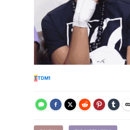
T
TDM1