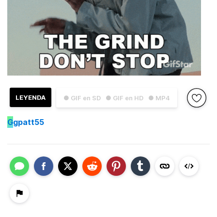
LEYENDA
● GIF en SD
● GIF en HD
● MP4
G
gpatt55