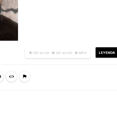
LEYENDA
● GIF en SD
● GIF en HD
● MP4