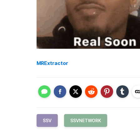
MRExtractor
SSV
SSVNETWORK