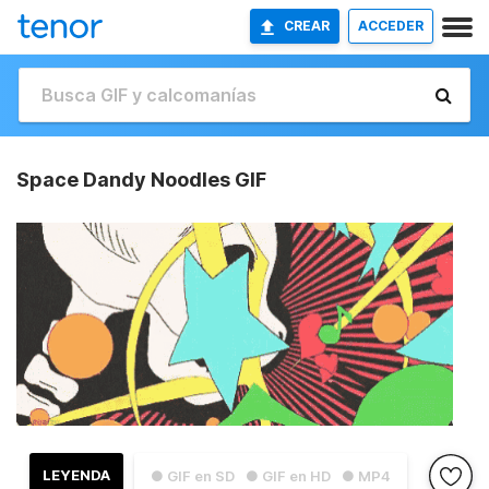
CREAR
ACCEDER
Space Dandy Noodles GIF
LEYENDA
● GIF en SD
● GIF en HD
● MP4