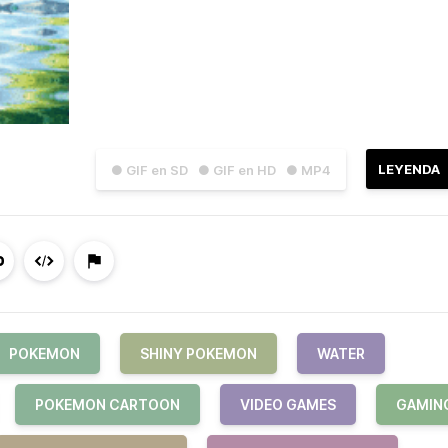
LEYENDA
● GIF en SD
● GIF en HD
● MP4
POKEMON
SHINY POKEMON
WATER
POKEMON CARTOON
VIDEO GAMES
GAMIN