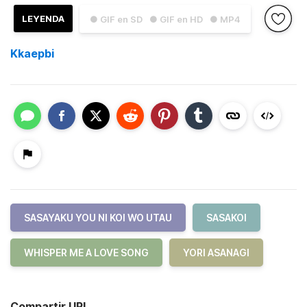
LEYENDA
● GIF en SD
● GIF en HD
● MP4
Kkaepbi
SASAYAKU YOU NI KOI WO UTAU
SASAKOI
WHISPER ME A LOVE SONG
YORI ASANAGI
Compartir URL