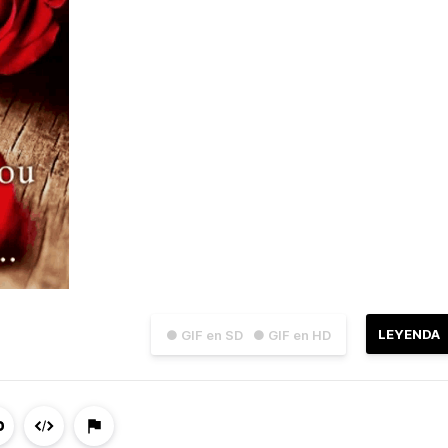
LEYENDA
● GIF en SD
● GIF en HD