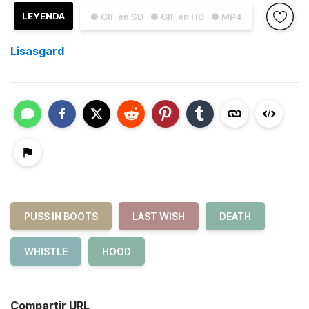
LEYENDA
● GIF en SD
● GIF en HD
● MP4
Lisasgard
PUSS IN BOOTS
LAST WISH
DEATH
WHISTLE
HOOD
Compartir URL