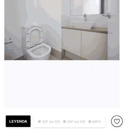
LEYENDA
● GIF en SD
● GIF en HD
● MP4