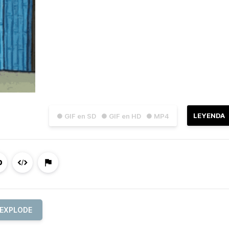
LEYENDA
● GIF en SD
● GIF en HD
● MP4
EXPLODE