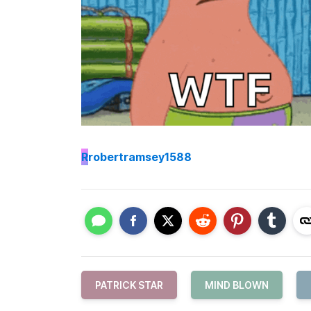
R
robertramsey1588
PATRICK STAR
MIND BLOWN