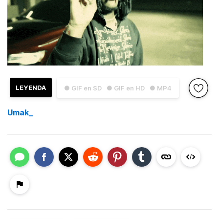
LEYENDA
● GIF en SD
● GIF en HD
● MP4
Umak_