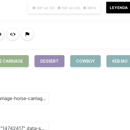
LEYENDA
● GIF en SD
● GIF en HD
● MP4
E CARRIAGE
DESSERT
COWBOY
KEB MO