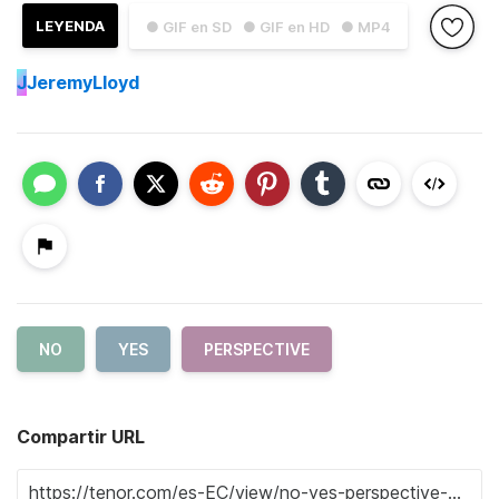
LEYENDA
● GIF en SD
● GIF en HD
● MP4
J
JeremyLloyd
NO
YES
PERSPECTIVE
Compartir URL