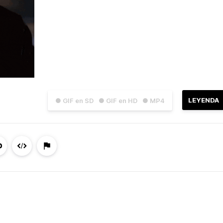
LEYENDA
● GIF en SD
● GIF en HD
● MP4