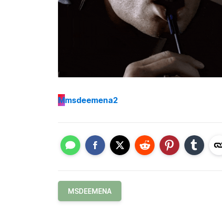
M
msdeemena2
MSDEEMENA