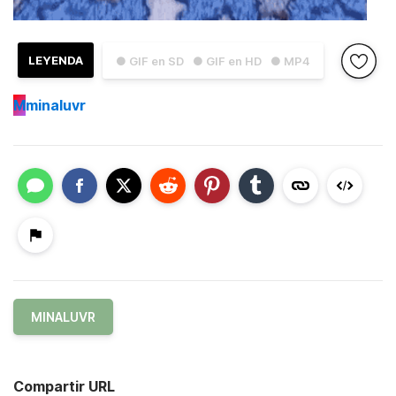
LEYENDA
● GIF en SD
● GIF en HD
● MP4
M
minaluvr
MINALUVR
Compartir URL