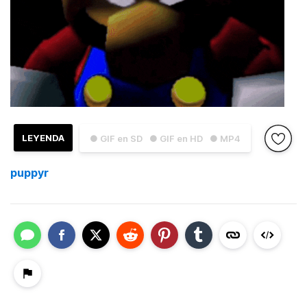
LEYENDA
● GIF en SD
● GIF en HD
● MP4
puppyr