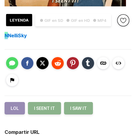
LEYENDA
● GIF en SD
● GIF en HD
● MP4
N
NelliSky
LOL
I SEENT IT
I SAW IT
Compartir URL