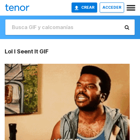
CREAR
ACCEDER
Lol I Seent It GIF