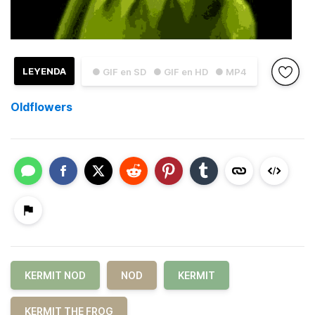
LEYENDA
● GIF en SD
● GIF en HD
● MP4
Oldflowers
KERMIT NOD
NOD
KERMIT
KERMIT THE FROG