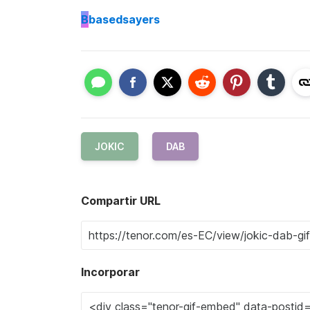
B
basedsayers
JOKIC
DAB
Compartir URL
Incorporar