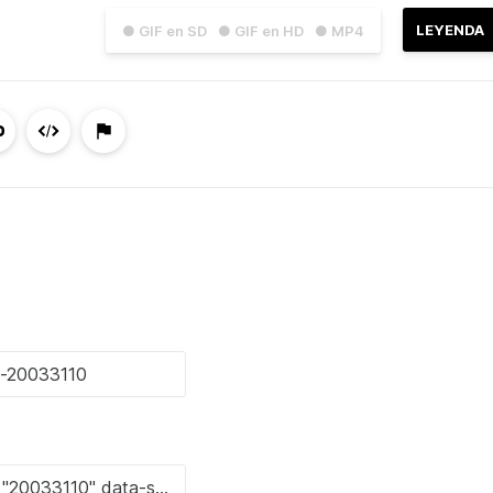
LEYENDA
● GIF en SD
● GIF en HD
● MP4