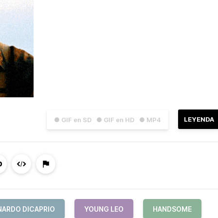
LEYENDA
● GIF en SD
● GIF en HD
● MP4
NARDO DICAPRIO
YOUNG LEO
HANDSOME