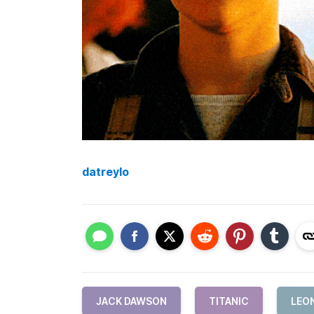
datreylo
JACK DAWSON
TITANIC
LEO