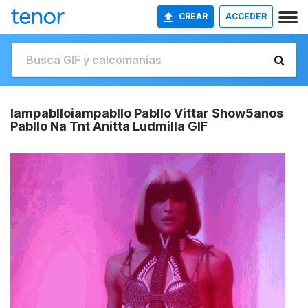
CREAR
ACCEDER
Iampablloiampabllo Pabllo Vittar Show5anos
Pabllo Na Tnt Anitta Ludmilla GIF