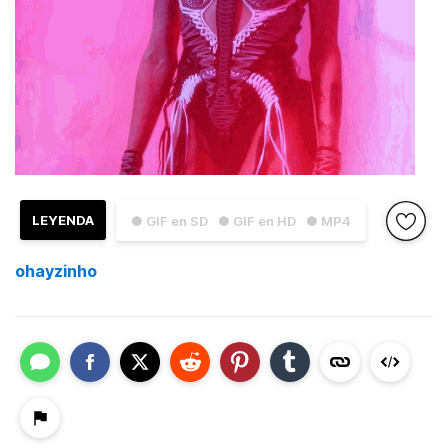
LEYENDA
● GIF en SD
● GIF en HD
● MP4
ohayzinho