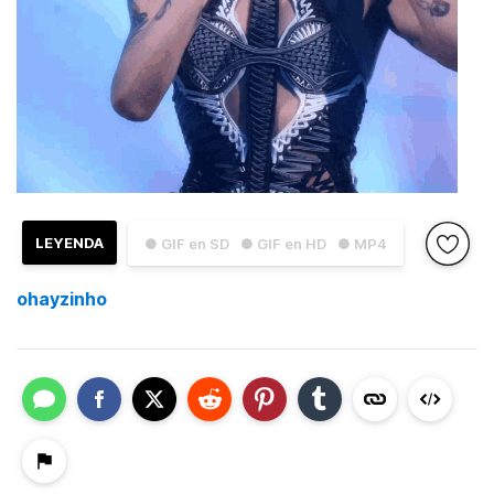
LEYENDA
● GIF en SD
● GIF en HD
● MP4
ohayzinho