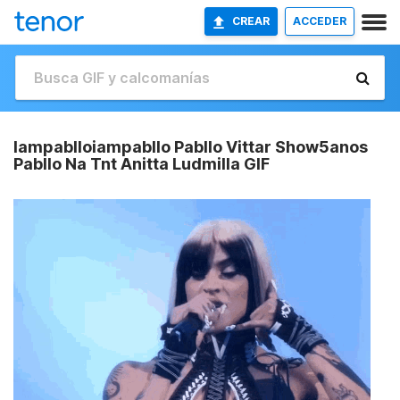
CREAR
ACCEDER
Iampablloiampabllo Pabllo Vittar Show5anos
Pabllo Na Tnt Anitta Ludmilla GIF