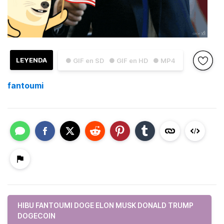
LEYENDA
● GIF en SD
● GIF en HD
● MP4
fantoumi
HIBU FANTOUMI DOGE ELON MUSK DONALD TRUMP
DOGECOIN