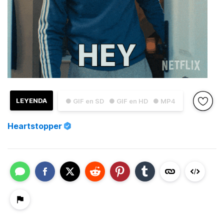
LEYENDA
● GIF en SD
● GIF en HD
● MP4
Heartstopper