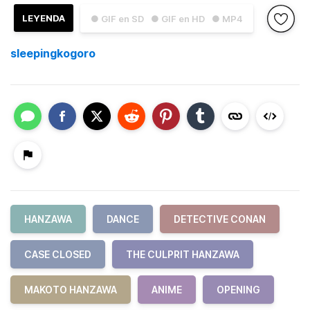
LEYENDA
● GIF en SD
● GIF en HD
● MP4
sleepingkogoro
HANZAWA
DANCE
DETECTIVE CONAN
CASE CLOSED
THE CULPRIT HANZAWA
MAKOTO HANZAWA
ANIME
OPENING