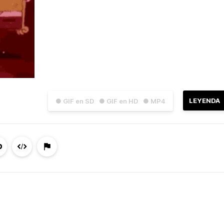
LEYENDA
● GIF en SD
● GIF en HD
● MP4