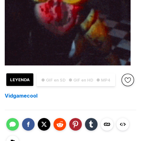
LEYENDA
● GIF en SD
● GIF en HD
● MP4
Vidgamecool