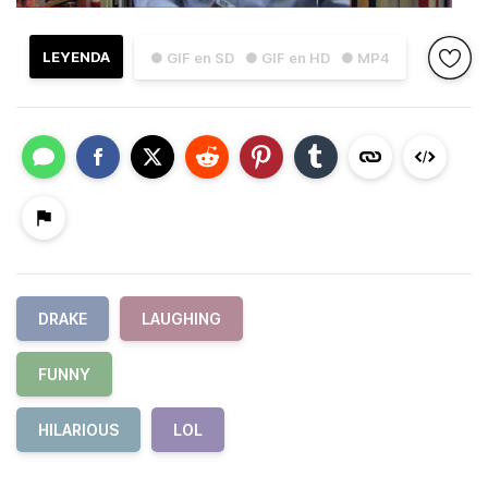
LEYENDA
● GIF en SD
● GIF en HD
● MP4
DRAKE
LAUGHING
FUNNY
HILARIOUS
LOL