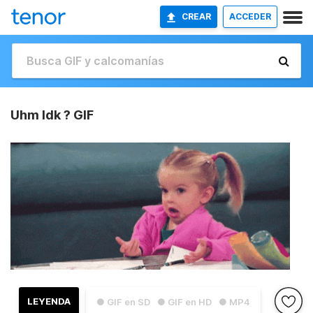
CREAR
ACCEDER
Uhm Idk ? GIF
LEYENDA
● GIF en SD
● GIF en HD
● MP4