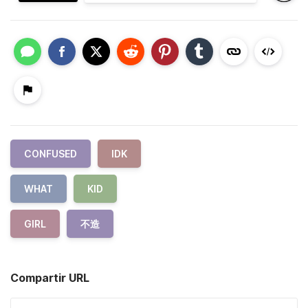
CONFUSED
IDK
WHAT
KID
GIRL
不造
Compartir URL