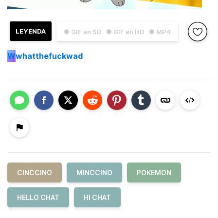
LEYENDA
● GIF en SD
● GIF en HD
● MP4
W
whatthefuckwad
CINCCINO
MINCCINO
POKEMON
HELLO CHAT
HI CHAT