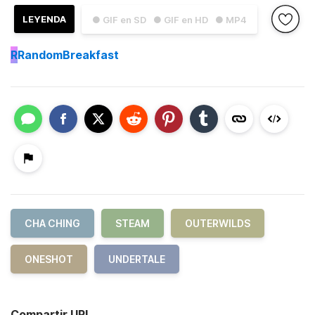
LEYENDA
● GIF en SD
● GIF en HD
● MP4
R
RandomBreakfast
CHA CHING
STEAM
OUTERWILDS
ONESHOT
UNDERTALE
Compartir URL