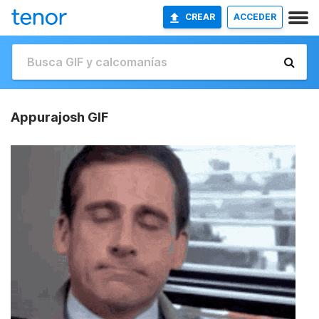
CREAR
ACCEDER
Appurajosh GIF