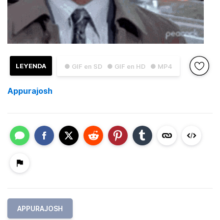
LEYENDA
● GIF en SD
● GIF en HD
● MP4
Appurajosh
APPURAJOSH