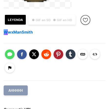
LEYENDA
● GIF en SD
● GIF en HD
W
wxManSmith
AHHHHH