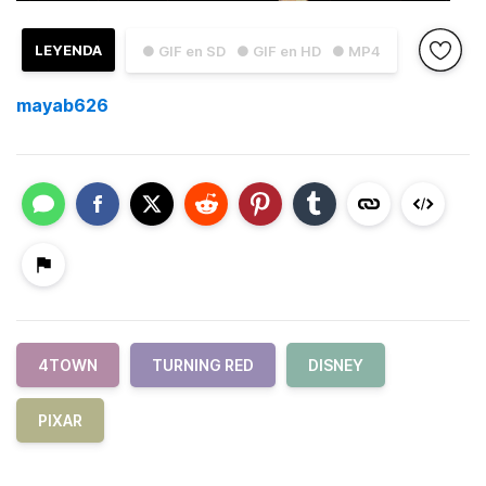
LEYENDA
● GIF en SD
● GIF en HD
● MP4
mayab626
4TOWN
TURNING RED
DISNEY
PIXAR