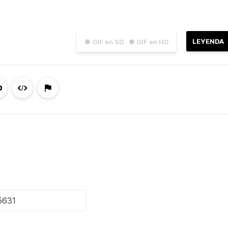
LEYENDA
● GIF en SD
● GIF en HD