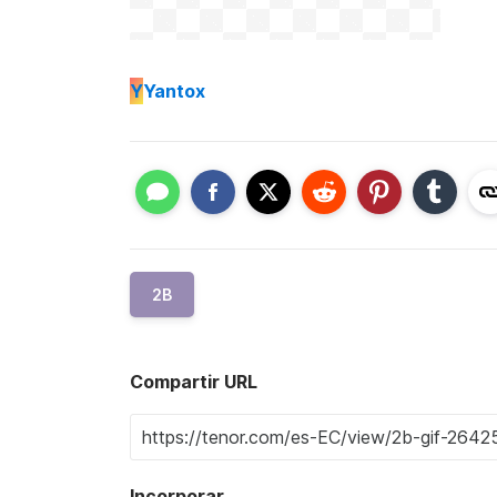
Y
Yantox
2B
Compartir URL
Incorporar