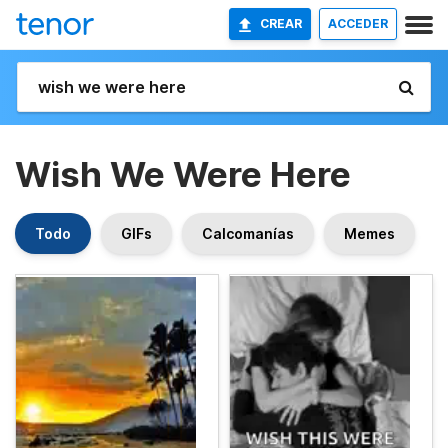
CREAR
ACCEDER
Wish We Were Here
Todo
GIFs
Calcomanías
Memes