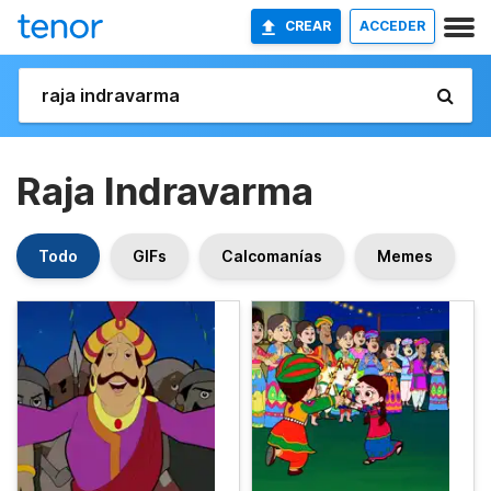
CREAR
ACCEDER
Raja Indravarma
Todo
GIFs
Calcomanías
Memes