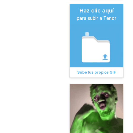
Haz clic aquí
para subir a Tenor
Sube tus propios GIF