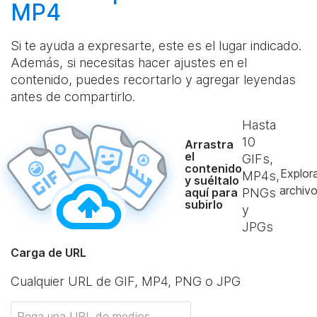
MP4
Si te ayuda a expresarte, este es el lugar indicado.
Además, si necesitas hacer ajustes en el
contenido, puedes recortarlo y agregar leyendas
antes de compartirlo.
Hasta
10
Arrastra
el
GIFs,
contenido
Explor
MP4s,
y suéltalo
archiv
aquí para
PNGs
subirlo
y
JPGs
Carga de URL
Cualquier URL de GIF, MP4, PNG o JPG