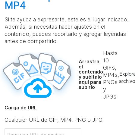
MP4
Si te ayuda a expresarte, este es el lugar indicado.
Además, si necesitas hacer ajustes en el
contenido, puedes recortarlo y agregar leyendas
antes de compartirlo.
Hasta
10
Arrastra
el
GIFs,
contenido
Explor
MP4s,
y suéltalo
archiv
aquí para
PNGs
subirlo
y
JPGs
Carga de URL
Cualquier URL de GIF, MP4, PNG o JPG